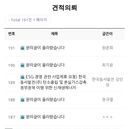
견적의뢰
Total 191건
1 페이지
번호
제목
글쓴이
191
문의글이 올라왔습니다.
원준희
190
문의글이 올라왔습니다.
최지윤
ESG 경영 관련 사업제휴 요청) 한국
한국동서발전 강민
189
동서발전(주) 탄소중립 및 온실가스감축
성
정부정책 이행 위한 신재생에너지…
188
문의글이 올라왔습니다.
정규열
187
문의글이 올라왔습니다.
ㅅㄷㅅ