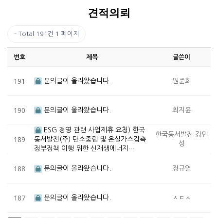
견적의뢰
Total 191건
1 페이지
번호
제목
글쓴이
191
문의글이 올라왔습니다.
원준희
190
문의글이 올라왔습니다.
최지윤
ESG 경영 관련 사업제휴 요청) 한국
한국동서발전 강민
189
동서발전(주) 탄소중립 및 온실가스감축
성
정부정책 이행 위한 신재생에너지…
188
문의글이 올라왔습니다.
정규열
187
문의글이 올라왔습니다.
ㅅㄷㅅ