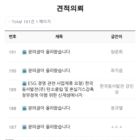
견적의뢰
Total 191건
1 페이지
번호
제목
글쓴이
191
문의글이 올라왔습니다.
원준희
190
문의글이 올라왔습니다.
최지윤
ESG 경영 관련 사업제휴 요청) 한국
한국동서발전 강민
189
동서발전(주) 탄소중립 및 온실가스감축
성
정부정책 이행 위한 신재생에너지…
188
문의글이 올라왔습니다.
정규열
187
문의글이 올라왔습니다.
ㅅㄷㅅ